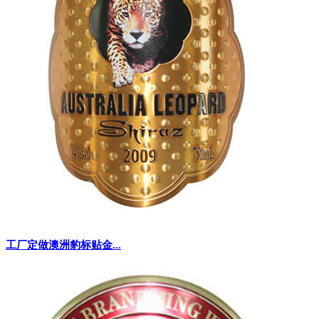
工厂定做澳洲豹标贴金...