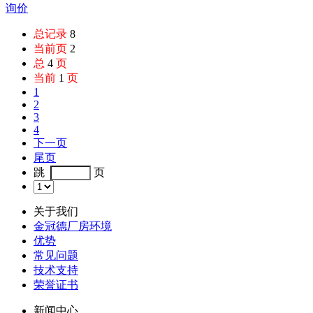
询价
总记录
8
当前页
2
总
4
页
当前
1
页
1
2
3
4
下一页
尾页
跳
页
关于我们
金冠德厂房环境
优势
常见问题
技术支持
荣誉证书
新闻中心