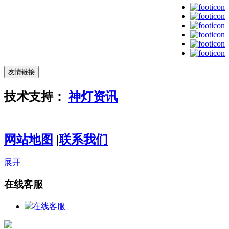
友情链接
技术支持：
神灯资讯
粤ICP备
14003209号-3
网站地图
|
联系我们
展开
在线客服
在线客服