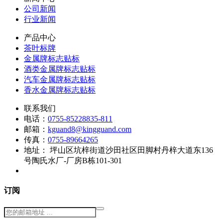
公司新闻
行业新闻
产品中心
茶叶标牌
金属牌标志贴标
酒类金属牌标志贴标
汽车金属牌标志贴标
香水金属牌标志贴标
联系我们
电话：
0755-85228835-811
邮箱：
kguand8@kingguand.com
传真：
0755-89664265
地址：
坪山区坑梓街道沙田社区田脚村丹梓大道东136
号陶氏水厂-厂房B栋101-301
订阅