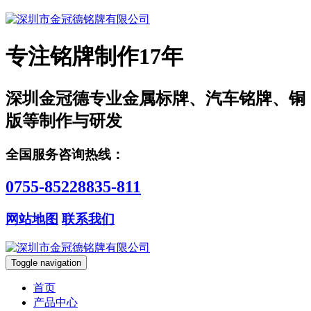
专注铭牌制作17年
深圳金冠德专业金属标牌、汽车铭牌、铜
版等制作与研发
全国服务咨询热线：
0755-85228835-811
网站地图
联系我们
Toggle navigation
首页
产品中心