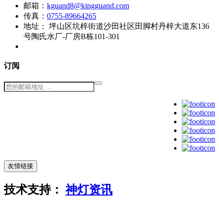
邮箱：
kguand8@kingguand.com
传真：
0755-89664265
地址：
坪山区坑梓街道沙田社区田脚村丹梓大道东136
号陶氏水厂-厂房B栋101-301
订阅
友情链接
技术支持：
神灯资讯
粤ICP备
14003209号-3