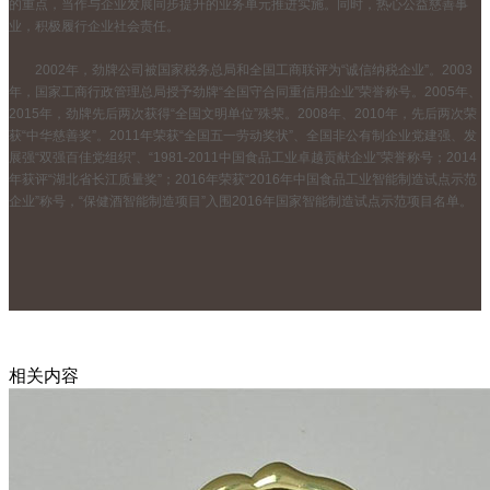
的重点，当作与企业发展同步提升的业务单元推进实施。同时，热心公益慈善事
业，积极履行企业社会责任。
2002年，劲牌公司被国家税务总局和全国工商联评为“诚信纳税企业”。2003
年，国家工商行政管理总局授予劲牌“全国守合同重信用企业”荣誉称号。2005年、
2015年，劲牌先后两次获得“全国文明单位”殊荣。2008年、2010年，先后两次荣
获“中华慈善奖”。2011年荣获“全国五一劳动奖状”、全国非公有制企业党建强、发
展强“双强百佳党组织”、“1981-2011中国食品工业卓越贡献企业”荣誉称号；2014
年获评“湖北省长江质量奖”；2016年荣获“2016年中国食品工业智能制造试点示范
企业”称号，“保健酒智能制造项目”入围2016年国家智能制造试点示范项目名单。
相关内容