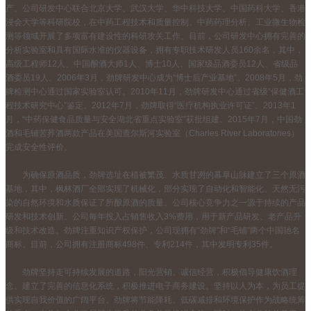
产。公司研发中心联合北京大学、武汉大学、华中科技大学、中国药科大学、香港
浸会大学等科研院校，在中药工程技术和质量控制、中药药理分析、工业微生物检
测等领域开展了多项富有建设性的科研攻关工作。目前，公司研发中心拥有完善的
分析实验室和具有国际水准的仪器设备，拥有专职技术研发人员160余名，其中，
高级工程师12人、中国酿酒大师1人、博士10人、国家级品酒委员12人、省级品
酒委员19人。2006年3月，劲牌研发中心成为“博士后产业基地”。2008年5月，劲
牌检测中心通过国家实验室认可。2010年11月，劲牌研发中心通过省级“保健酒工
程技术研究中心”鉴定。2012年7月，劲牌取得“医疗机构执业许可证”。2013年1
月，“中药保健食品质量与安全湖北省重点实验室”获批组建。2015年7月，中国劲
酒和毛铺苦荞酒两款产品在美国查尔斯河实验室（Charles River Laboratories）
完成安全性评价。
为确保原酒品质，劲牌选址在植被繁茂、水质甘冽的幕阜山脉建立了三个原酒
基地，其中，枫林酒厂全部实现了机械化，部分实现了自动化和智能化。天然无污
染的自然环境和水质保证了所酿原酒的质量。公司核心竞争力之一源于持续的产品
研发和技术创新。公司每年投入占销售收入3%费用，用于新产品研发、老产品升
级和技术改造。劲牌注重知识产权保护，公司现拥有“劲牌”和“毛铺”两个中国驰名
商标。目前，公司拥有注册商标498件、专利214件，其中发明专利35件。
劲牌坚持走可持续发展的道路，阳光营销、诚信经营，积极倡导健康饮酒理
念。建立了完善的信息化系统，积极推进电子商务建设。坚持以人为本，为员工提
供实现自我价值的广阔平台。劲牌将节能降耗、低碳减排和环境保护作为战略统筹