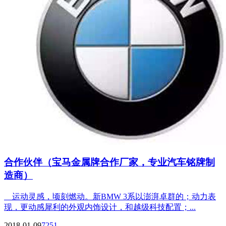
合作伙伴（宝马金属牌合作厂家，专业汽车铭牌制
造商）
运动灵感，顷刻燃动。新BMW 3系以澎湃卓群的；动力表
现，更动感犀利的外观内饰设计，和越级科技配置；...
2018-01-09
7251